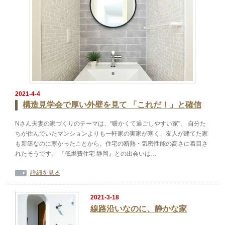
2021-4-4
構造見学会で厚い外壁を見て 「これだ！」と確信
Nさん夫妻の家づくりのテーマは、“暖かくて過ごしやすい家"。 自分た
ちが住んでいたマンションよりも一軒家の実家が寒く、友人が建てた家
も新築なのに寒かったことから、住宅の断熱・気密性能の高さに着目さ
れたそうです。 『低燃費住宅 静岡』との出会いは…
詳細を見る
2021-3-18
線路沿いなのに、静かな家