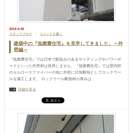
2014-4-26
スタッフブログ
コメントを書く
建築中の『低燃費住宅』を見学してきました。～外
壁編～
『低燃費住宅』では日本で馴染みのあるサイディングやパワーボ
ードといった外壁材は使用しません。『低燃費住宅』では壁内部
のセルロースファイバーの他に外部に付加断熱としてロックウー
ルを施工します。 ロックウール断熱材の厚みは…
詳細を見る