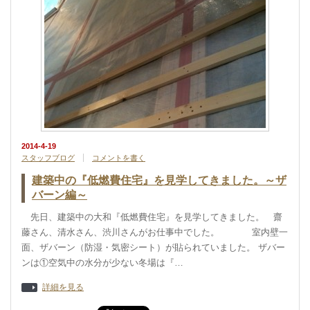
2014-4-19
スタッフブログ
コメントを書く
建築中の『低燃費住宅』を見学してきました。～ザ
バーン編～
先日、建築中の大和『低燃費住宅』を見学してきました。 齋
藤さん、清水さん、渋川さんがお仕事中でした。 室内壁一
面、ザバーン（防湿・気密シート）が貼られていました。 ザバー
ンは①空気中の水分が少ない冬場は『…
詳細を見る