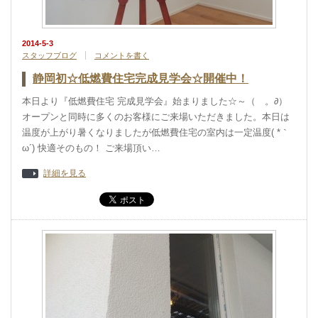
2014-5-3
スタッフブログ
コメントを書く
静岡初☆低燃費住宅完成見学会☆開催中！
本日より『低燃費住宅 完成見学会』始まりました☆～（ゝ。∂）
オープンと同時に多くのお客様にご来場いただきました。本日は
温度が上がり暑くなりましたが低燃費住宅の室内は一定温度( *｀
ω´) 快適そのもの！ ご来場頂い…
詳細を見る