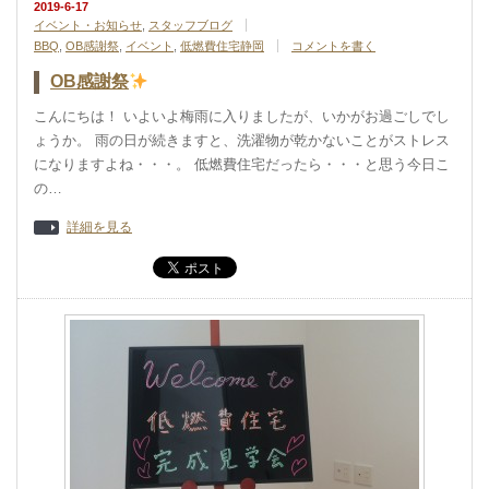
2019-6-17
イベント・お知らせ
,
スタッフブログ
BBQ
,
OB感謝祭
,
イベント
,
低燃費住宅静岡
コメントを書く
OB感謝祭
こんにちは！ いよいよ梅雨に入りましたが、いかがお過ごしでし
ょうか。 雨の日が続きますと、洗濯物が乾かないことがストレス
になりますよね・・・。 低燃費住宅だったら・・・と思う今日こ
の…
詳細を見る