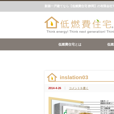
新築一戸建てなら【低燃費住宅 静岡】の有限会社
低燃費住宅とは
低燃
inslation03
2014-4-26
コメントを書く