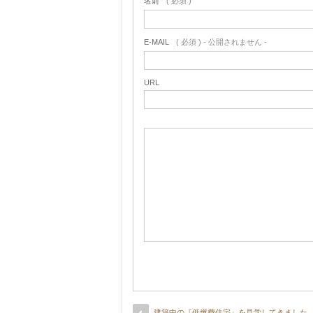
名前
( 必須 )
E-MAIL
( 必須 ) - 公開されません -
URL
建築中の『低燃費住宅』を見学してきました