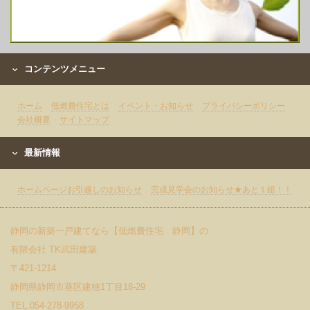
コンテンツメニュー
ホーム
低燃費住宅とは
イベント・お知らせ
プライバシーポリシー
会社概要
サイトマップ
最新情報
ホームページお引越しのお知らせ
完成見学会のお知らせ★あと１組！！
静岡の新築一戸建てなら【低燃費住宅 静岡】の
有限会社 TK武田建築
〒421-1214
静岡県静岡市葵区建穂1丁目18-29
TEL.054-278-9958