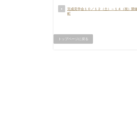
完成見学会１０／１２（土）～１４（祝）開催
町
トップページに戻る