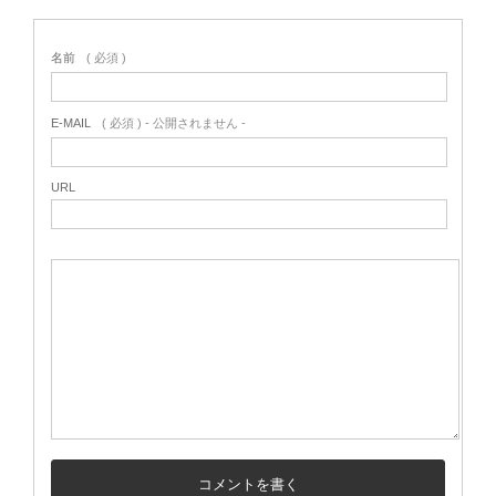
名前
( 必須 )
E-MAIL
( 必須 ) - 公開されません -
URL