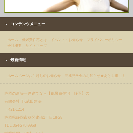
コンテンツメニュー
ホーム
低燃費住宅とは
イベント・お知らせ
プライバシーポリシー
会社概要
サイトマップ
最新情報
ホームページお引越しのお知らせ
完成見学会のお知らせ★あと１組！！
静岡の新築一戸建てなら【低燃費住宅 静岡】の
有限会社 TK武田建築
〒421-1214
静岡県静岡市葵区建穂1丁目18-29
TEL.054-278-9958