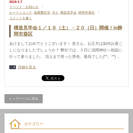
2019-1-7
イベント・お知らせ
ヒートショック
,
低燃費住宅
,
冷え
,
構造見学会
,
静岡市葵区
コメントを書く
構造見学会１／１９（土）・２０（日）開催！in静
岡市葵区
あけましておめでとうございます！ 皆さん、お正月は如何お過ご
しになりましたでしょうか？ 弊社では、５日に浅間神社へ初詣に
行って参りました。 頂上まで登った景色。最高でした(*^。^*) …
詳細を見る
トップページに戻る
カテゴリー